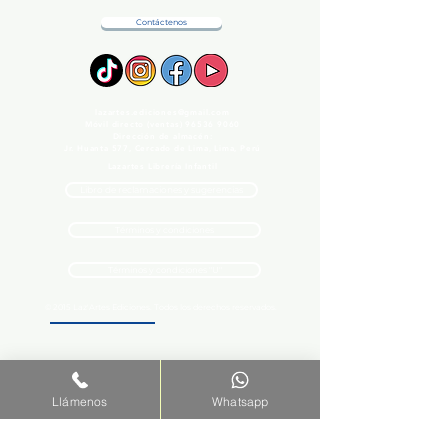
Contáctenos
lazartes.ediciones@gmail.com
Móvil directo (ventas)
96536 9060
Dirección de almacén:
Jr. Huanta 577, Cercado de Lima, Lima, Perú
Lazartes Librería Infantil
Libro de reclamaciones y sugerencias
Términos y condiciones
Términos y condiciones "U"
© 2015 Laz'Artes Ediciones. Todos los derechos reservados.
Llámenos
Whatsapp