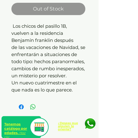
Out of Stock
Los chicos del pasillo 1B,
vuelven a la residencia
Benjamín franklin después
de las vacaciones de Navidad, se
enfrentarán a situaciones de
todo tipo: hechos paranormales,
cambios de rumbo inesperados,
un misterio por resolver.
Un nuevo cuatrimestre en el
que nada es lo que parece.
¿Deseas que
Tenemos
alguien te
catálogo por
oriente?
edades.
Haz
clic