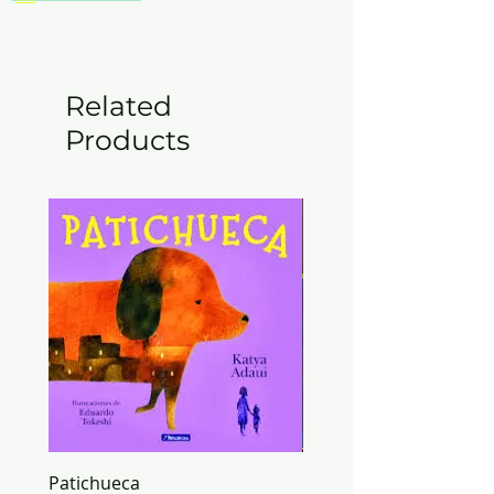
Related
Products
Patichueca
ORIGAMI mundo de PA