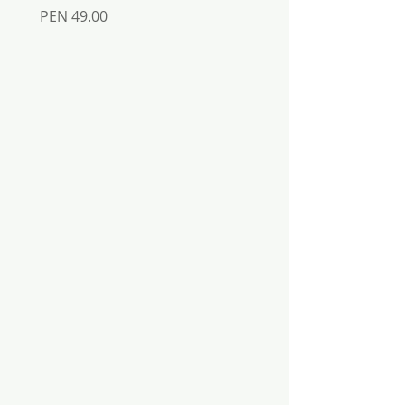
Inkabook
Price
PEN 49.00
Price
PEN 30.00