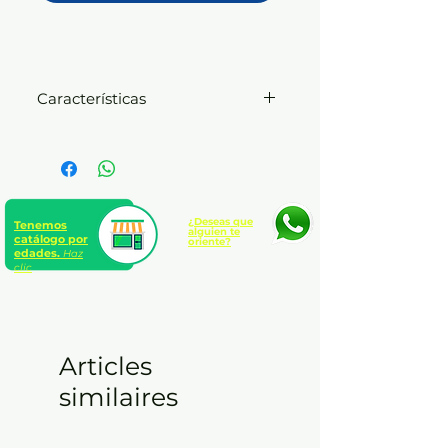
Características
ARENA MAGICA POTE X200GR
+2 MOLDES
Fácil de moldear, sin residuos y
reutilizable.
¿Deseas que
Tenemos
alguien te
catálogo por
oriente?
edades.
Haz
clic
Articles
similaires