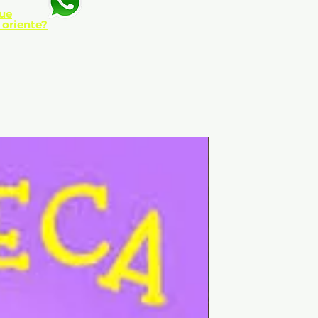
ue
 oriente?