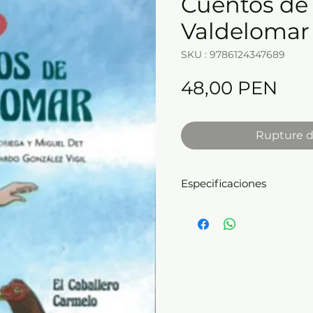
Cuentos de
Valdelomar
SKU : 9786124347689
Prix
48,00 PEN
Rupture d
Especificaciones
Empaste:
Tapa dura
Dimensiones:
18.1 x 26.1 
Páginas:
64