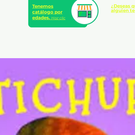
¿Deseas q
Tenemos
alguien te
catálogo por
edades.
Haz clic