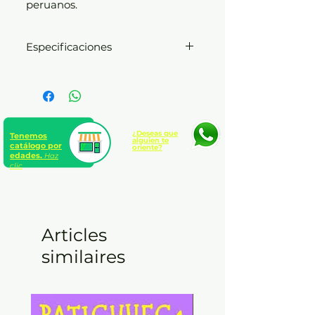
peruanos.
Especificaciones
Formato: 15 x 23 cm. |
Presentación: Rústica con
solapas | páginas: 208
¿Deseas que
Tenemos
alguien te
catálogo por
oriente?
edades.
Haz
clic
Articles
similaires