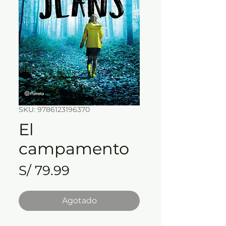
SKU: 9786123196370
El
campamento
Precio
S/ 79.99
Agotado