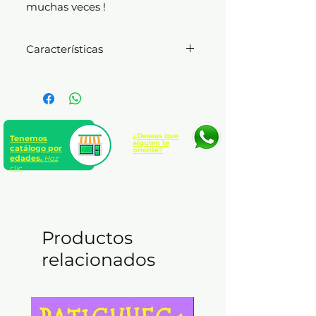
muchas veces !
Características
Andrea Paz y Claudia Paz
Presentación:
Tapa dura sin
s/cub. (cartoné)
Número de páginas:
32 páginas
Edad:
A partir de 7 años
¿Deseas que
Tenemos
alguien te
catálogo por
oriente?
edades.
Haz
clic
Productos
relacionados