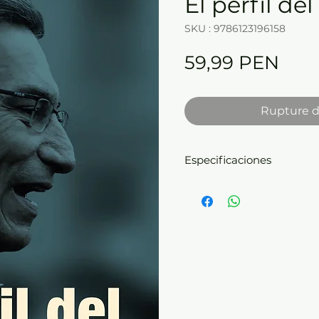
El perfil del
SKU : 9786123196158
Prix
59,99 PEN
Rupture d
Especificaciones
| Formato: 15 x 23 cm. | P
con solapas | páginas: 20