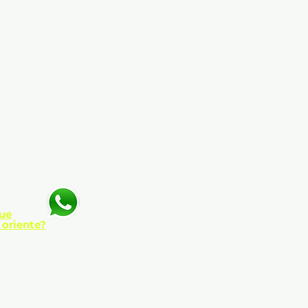
ue
 oriente?