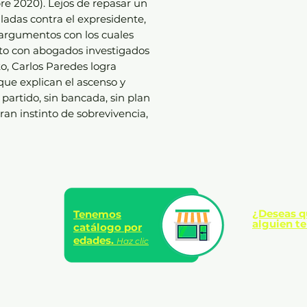
e 2020). Lejos de repasar un
adas contra el expresidente,
s argumentos con los cuales
nto con abogados investigados
o, Carlos Paredes logra
que explican el ascenso y
 partido, sin bancada, sin plan
ran instinto de sobrevivencia,
¿Deseas q
Tenemos
alguien te
catálogo por
edades.
Haz clic