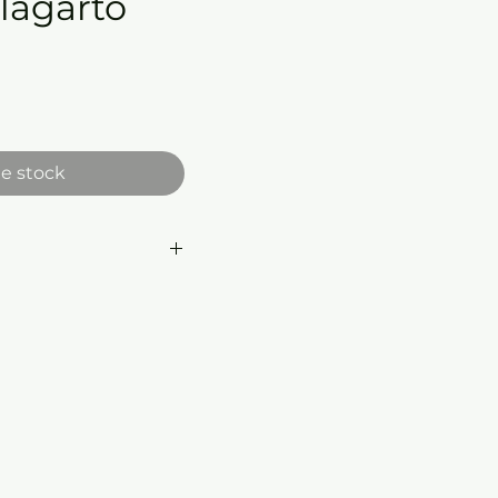
 lagarto
e stock
resentación: Rústica
0