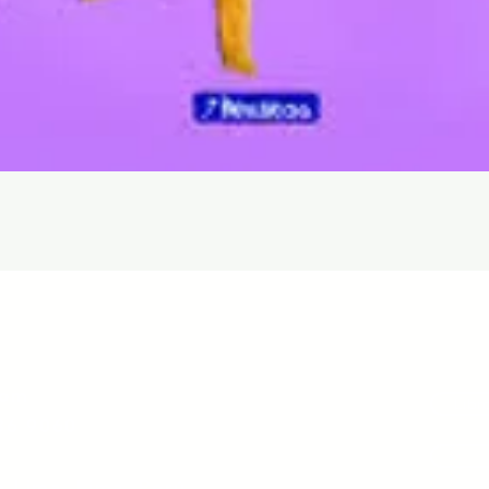
Aperçu rapide
com
Libr
36 9060
e Lima, Lima, Perú