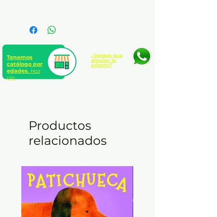
Idioma: Español
Formato: 13 x 21 cm.
Presentación: Rústica sin
solapas
¿Deseas que
Tenemos
alguien te
catálogo por
oriente?
edades.
Haz
clic
Productos
relacionados