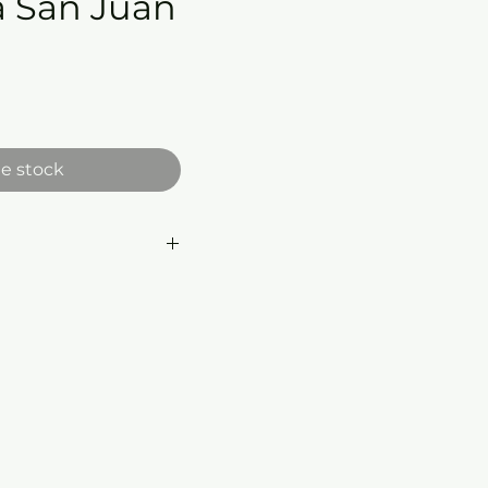
a San Juan
e stock
mensiones:
19.5 x 19.5