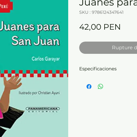
Juanes par
SKU : 9786124347641
Prix
42,00 PEN
Rupture d
Especificaciones
Empaste:
tapa dura -
Di
cm -
Páginas:
35