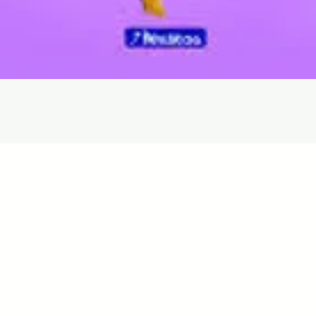
Aperçu rapide
com
Libr
36 9060
e Lima, Lima, Perú