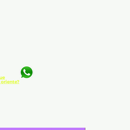
ue
 oriente?