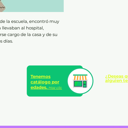
 de la escuela, encontró muy
llevaban al hospital,
se cargo de la casa y de su
 días.
¿Deseas q
Tenemos
alguien te
catálogo por
edades.
Haz clic