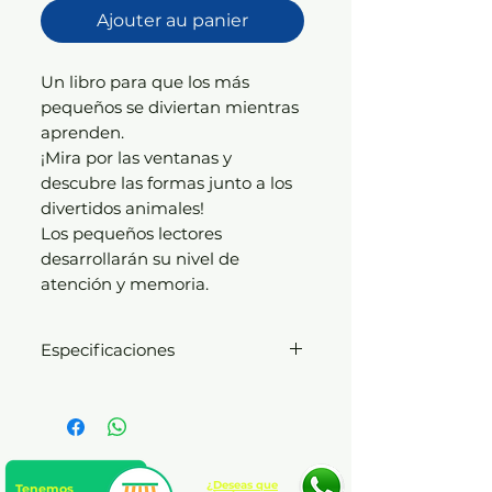
Ajouter au panier
Un libro para que los más
pequeños se diviertan mientras
aprenden.
¡Mira por las ventanas y
descubre las formas junto a los
divertidos animales!
Los pequeños lectores
desarrollarán su nivel de
atención y memoria.
Especificaciones
Tapa e interiores en cartoné
plastificado resistente
10 páginas con troquel y
formas
Excelentes ilustraciones a
¿Deseas que
Tenemos