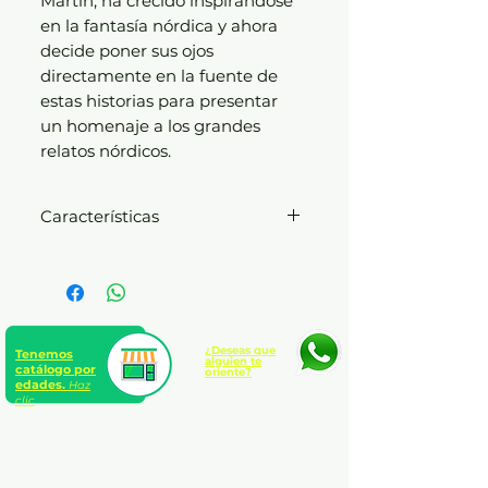
Martin, ha crecido inspirándose
en la fantasía nórdica y ahora
decide poner sus ojos
directamente en la fuente de
estas historias para presentar
un homenaje a los grandes
relatos nórdicos.
Características
Autor: Neil Gaiman
Temática: Novela literaria |
General narrativa literaria
Colección: Fuera de colección
Número de páginas: 272
¿Deseas que
Tenemos
alguien te
catálogo por
oriente?
edades.
Haz
clic