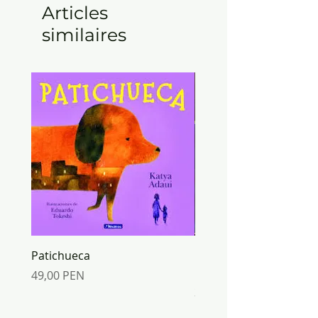
Articles
similaires
Patichueca
ORIGAMI mundo de PA
Inkabook
Prix
49,00 PEN
Prix
30,00 PEN