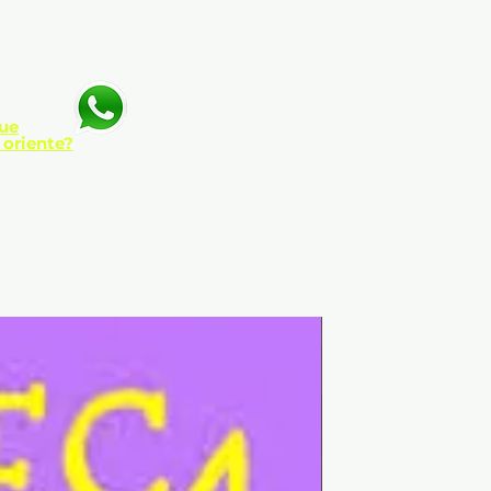
ue
 oriente?