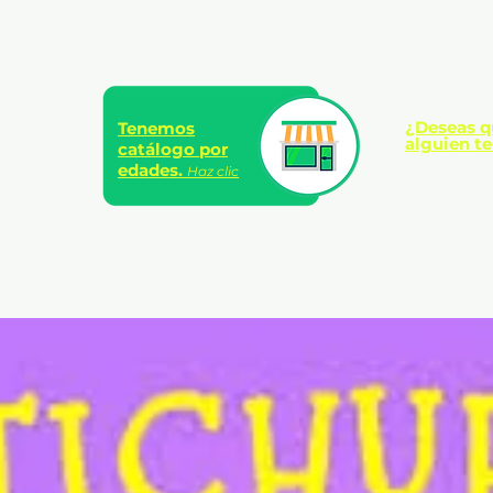
¿Deseas q
Tenemos
alguien te
catálogo por
edades.
Haz clic