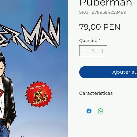
Púberman
SKU : 9789584258489
Prix
79,00 PEN
Quantité
*
Ajouter a
Características
Autor: Maria Villegas Jen
Rústica sin solapas
336 páginas
14 años