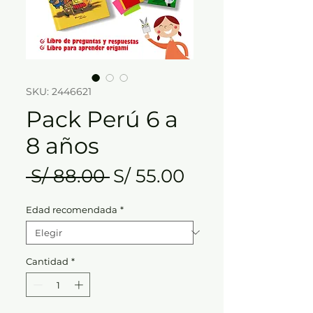
SKU: 2446621
Pack Perú 6 a
8 años
Precio
Precio
 S/ 88.00 
S/ 55.00
de
Edad recomendada
*
oferta
Cantidad
*