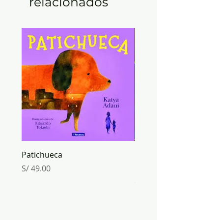
relacionados
Patichueca
ORIGAMI mundo de PA
Inkabook
Precio
S/ 49.00
Precio
S/ 30.00