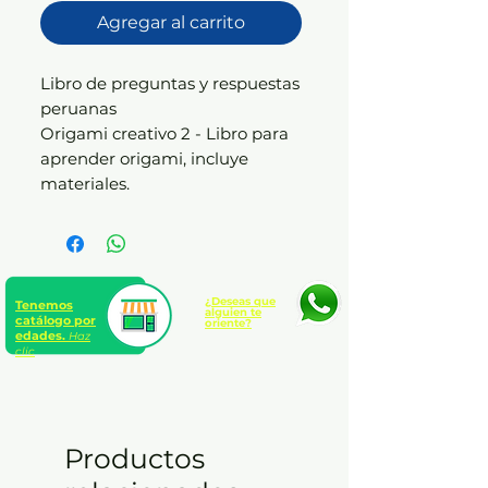
Agregar al carrito
Libro de preguntas y respuestas
peruanas
Origami creativo 2 - Libro para
aprender origami, incluye
materiales.
¿Deseas que
Tenemos
alguien te
catálogo por
oriente?
edades.
Haz
clic
Productos