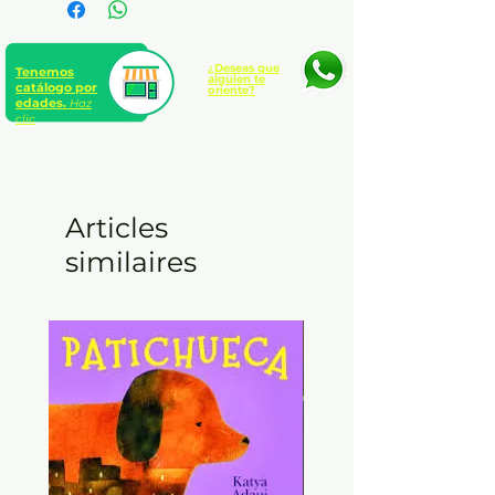
¿Deseas que
Tenemos
alguien te
catálogo por
oriente?
edades.
Haz
clic
Articles
similaires