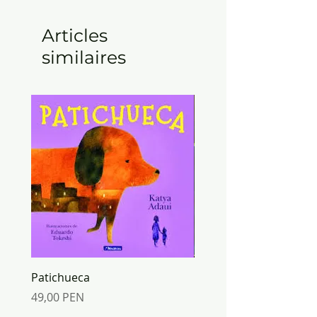
ORIGAMI Y PLANTILLA
Articles
similaires
Patichueca
ORIGAMI mundo de PA
Inkabook
Prix
49,00 PEN
Prix
30,00 PEN