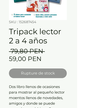
SKU : 152687454
Tripack lector
2 a 4 años
Prix
 79,80 PEN 
Prix
original
59,00 PEN
promotionnel
Rupture de stock
Dos libro llenos de ocasiones
para mostrar al pequeño lector
moentos llenos de novedades,
amigos y donde se puede