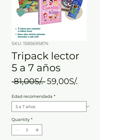
SKU: 1585695874
Tripack lector
5 a 7 años
Regular
Sale
 81,00S/. 
59,00S/.
Price
Price
Edad recomendada
*
Quantity
*