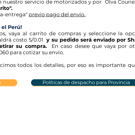
nuestro servicio de motorizados y por Olva Courie
rito".
ra-entrega"
previo pago del envío.
 el Perú!
os, vaya al carrito de compras y seleccione la op
aldrá costo S/0.01
y su pedido será enviado por Sh
etirar su compra.
En caso desee que vaya por ot
060 para cotizar su envío.
decimos todos los detalles, por eso es importante q
a
Políticas de despacho para Provincia