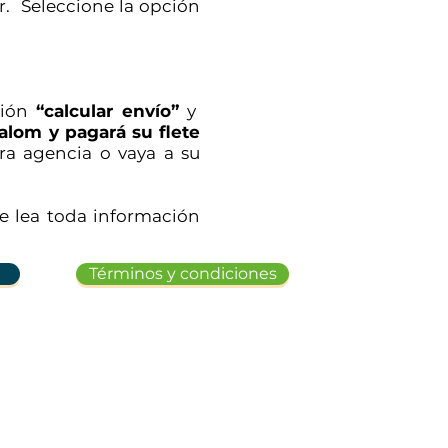
r. S
eleccione
la opción
ción
“calcular envío”
y
alom y pagará su flete
ra agencia o vaya a su
ue lea toda información
Términos y condiciones