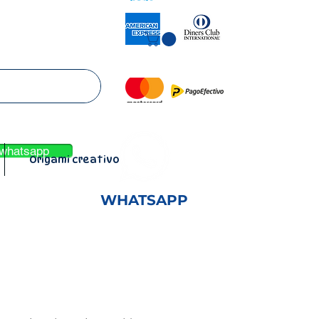
l garantiza que tu
 Efectivo" y te
 banco o en agentes.
l whatsapp
Origami creativo
WHATSAPP