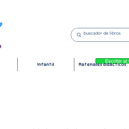
realices en nuestra web están respaldadas por
Mercado Pago,
lo cua
onal y bancaria se encuentran
seguras.
n
tarjeta de crédito o débito
o si prefieres, selecciona la opción "Pago
código para que hagas el abono desde la
banca por internet de tu
Escribir a
 965 369 060!
Infantil
Materiales didácticos
tu compra escribiéndonos a nuestro whatsapp
e o transferencias en menos de 2 minutos.