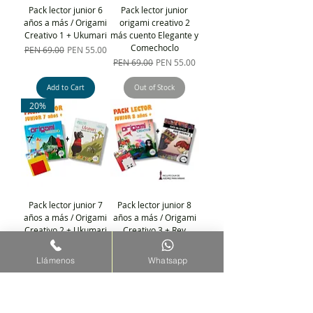
Pack lector junior 6
Pack lector junior
años a más / Origami
origami creativo 2
Creativo 1 + Ukumari
más cuento Elegante y
Comechoclo
Regular Price
Sale Price
PEN 69.00
PEN 55.00
Regular Price
Sale Price
PEN 69.00
PEN 55.00
Add to Cart
Out of Stock
20%
Pack lector junior 7
Pack lector junior 8
años a más / Origami
años a más / Origami
Creativo 2 + Ukumari
Creativo 3 + Rey
Blanco
Regular Price
Sale Price
PEN 69.00
PEN 55.00
Regular Price
Sale Price
PEN 69.00
PEN 55.00
Llámenos
Whatsapp
Add to Cart
Out of Stock