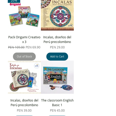
20%
Pack Origami Creativo
Incalas, diseños del
x 3
Perú precolombino
Regular Price
Sale Price
Price
PEN 109.00
PEN 69.90
PEN 29.00
Out of Stock
Add to Cart
Incalas, diseños del
The classroom English
Perú precolombino
Basic 1
Price
Price
PEN 39.00
PEN 45.00