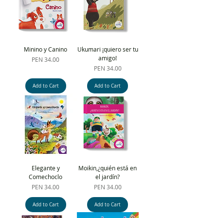
Minino y Canino
Ukumari ¡quiero ser tu
amigo!
Price
PEN 34.00
Price
PEN 34.00
Add to Cart
Add to Cart
Elegante y
Moikin,¿quién está en
Comechoclo
el jardín?
Price
Price
PEN 34.00
PEN 34.00
Add to Cart
Add to Cart