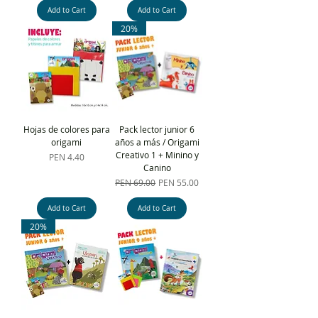
Add to Cart
Add to Cart
20%
Hojas de colores para
Pack lector junior 6
origami
años a más / Origami
Creativo 1 + Minino y
Price
PEN 4.40
Canino
Regular Price
Sale Price
PEN 69.00
PEN 55.00
Add to Cart
Add to Cart
20%