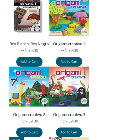
Rey Blanco, Rey Negro
Origami creativo 1
Price
Price
PEN 35.00
PEN 39.00
Add to Cart
Add to Cart
Origami creativo 2
Origami creativo 3
Price
Price
PEN 39.00
PEN 39.00
Add to Cart
Add to Cart