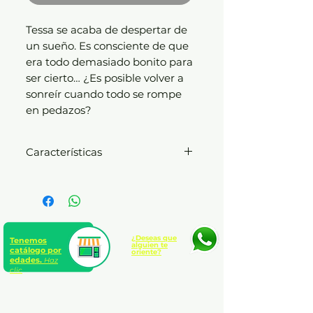
Tessa se acaba de despertar de
un sueño. Es consciente de que
era todo demasiado bonito para
ser cierto… ¿Es posible volver a
sonreír cuando todo se rompe
en pedazos?
Características
Formato: 12,5 x 19 cm. Temática:
Novela contemporánea |
General Novela <
Número de páginas: 640
¿Deseas que
Tenemos
alguien te
catálogo por
oriente?
edades.
Haz
clic