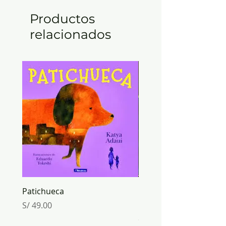
Productos
relacionados
Patichueca
ORIGAMI mundo de PA
Inkabook
Precio
S/ 49.00
Precio
S/ 30.00