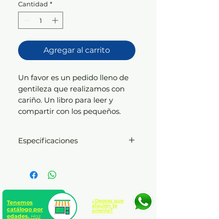
Cantidad
*
Agregar al carrito
Un favor es un pedido lleno de
gentileza que realizamos con
cariño. Un libro para leer y
compartir con los pequeños.
Especificaciones
Libro pequeño y fácil de
manipular por los niños. Tapa
dura, 6 hojas de cartón grueso
brillante. Ilustraciones en toda
la hoja a full color, frases cortas
¿Deseas que
Tenemos
alguien te
catálogo por
oriente?
y fáciles de leer.
edades.
Haz