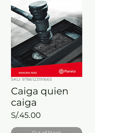
SKU: 9786123191665
Caiga quien
caiga
Price
S/.45.00
Out of Stock