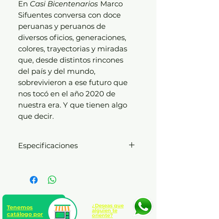
En
Casi Bicentenarios
Marco
Sifuentes conversa con doce
peruanas y peruanos de
diversos oficios, generaciones,
colores, trayectorias y miradas
que, desde distintos rincones
del país y del mundo,
sobrevivieron a ese futuro que
nos tocó en el año 2020 de
nuestra era. Y que tienen algo
que decir.
Especificaciones
Temática: Actualidad | General
actualidadActualidad |
Testimonios | Formato: 15 x 23
cm. | Presentación: Rústica con
solapas | páginas: 252
¿Deseas que
Tenemos
alguien te
catálogo por
oriente?