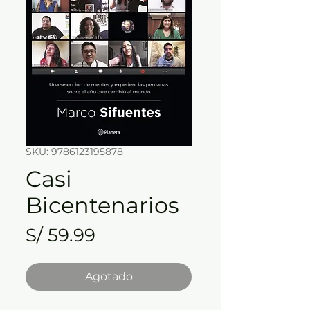
SKU: 9786123195878
Casi
Bicentenarios
Precio
S/ 59.99
Agotado