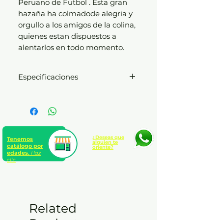
Peruano de Futbol . Esta gran
hazaña ha colmadode alegria y
orgullo a los amigos de la colina,
quienes estan dispuestos a
alentarlos en todo momento.
Especificaciones
Empaste: tapa dura -
Dimensiones: 23.3 x 23.6 cm -
Páginas: 27
¿Deseas que
Tenemos
alguien te
catálogo por
oriente?
edades.
Haz
clic
Related