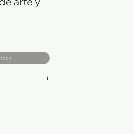
de arte y
e
Stock
 de Coco para realizar
 más geniales, crea
ras, colorea fabulosos
afíos ideales para
versión.