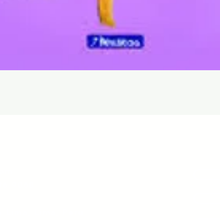
Quick View
com
Libr
36 9060
e Lima, Lima, Perú