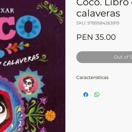
Coco. Libro 
calaveras
SKU: 9789584263919
Pric
PEN 35.00
Out of 
Características
Viaja al fabuloso universo
las actividades artísticas
asombrosas pinturas case
diseños y disfruta con des
amantes de música y la di
Disney