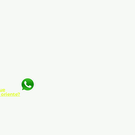
ue
 oriente?