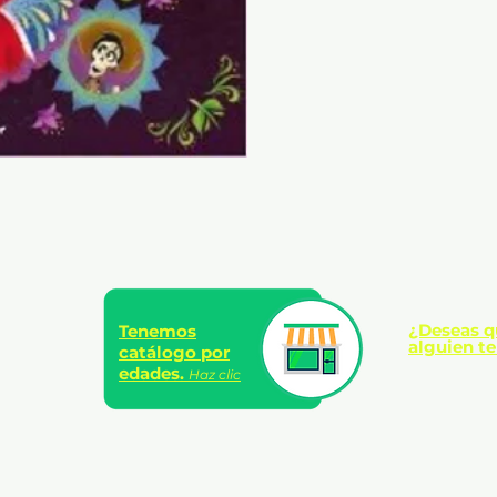
Rústica sin solapas
96 páginas
A partir de 5 años
¿Deseas q
Tenemos
alguien te
catálogo por
edades.
Haz clic