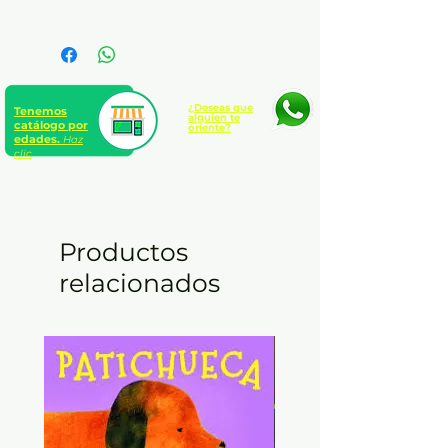
Materiales para manualidades x
1 caja
¿Deseas que
Tenemos
alguien te
catálogo por
oriente?
edades.
Haz
clic
Productos
relacionados