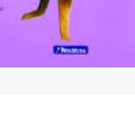
Vista rápida
com
Libr