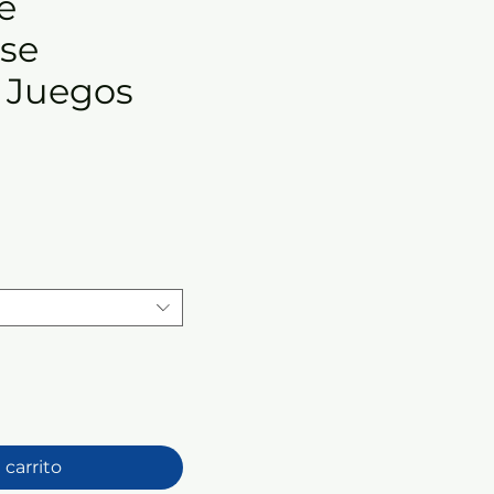
e
 se
 Juegos
 carrito