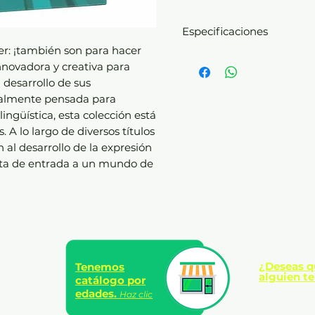
Especificaciones
er: ¡también son para hacer
Libro encuadernado en
novadora y creativa para
plastificado
desarrollo de sus
128 páginas impresas a
ialmente pensada para
Excelentes ilustracione
lingüística, esta colección está
especialmente para est
 A lo largo de diversos títulos
Formato: 22 x 27 cm
al desarrollo de la expresión
Edad: 8+ años
erta de entrada a un mundo de
¿Deseas q
Tenemos
alguien te
catálogo por
edades.
Haz clic