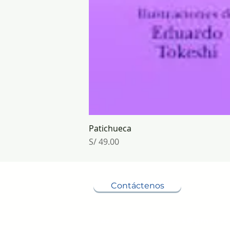
Patichueca
Precio
S/ 49.00
Contáctenos
lazartes.ediciones@gmail.