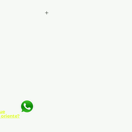
 tapa dura, cartoné
 todo color
s realizadas
e título
ue
 oriente?