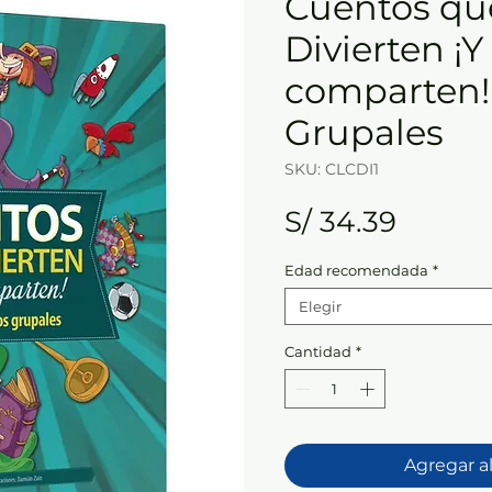
Cuentos qu
Divierten ¡Y
comparten!
Grupales
SKU: CLCDI1
Precio
S/ 34.39
Edad recomendada
*
Elegir
Cantidad
*
Agregar al