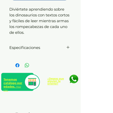
Diviértete aprendiendo sobre
los dinosaurios con textos cortos
y fáciles de leer mientras armas
los rompecabezas de cada uno
de ellos.
Especificaciones
Libro encuadernado en tapa
dura en cartoné plastificado
8 páginas a todo color con
lindas ilustraciones
Formato 23 x 30 cm
¿Deseas que
Tenemos
alguien te
catálogo por
oriente?
Incluye 4 rompecabezas
edades.
Haz
clic