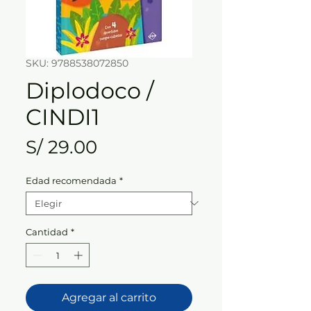
SKU: 9788538072850
Diplodoco /
CINDI1
Precio
S/ 29.00
Edad recomendada
*
Cantidad
*
Agregar al carrito