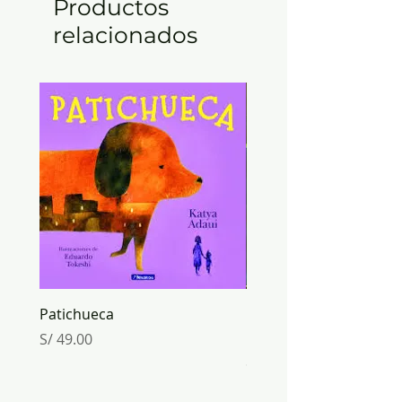
Productos
relacionados
Patichueca
ORIGAMI mundo de PA
Inkabook
Precio
S/ 49.00
Precio
S/ 30.00