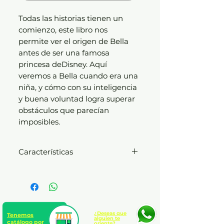
Todas las historias tienen un
comienzo, este libro nos
permite ver el origen de Bella
antes de ser una famosa
princesa deDisney. Aquí
veremos a Bella cuando era una
niña, y cómo con su inteligencia
y buena voluntad logra superar
obstáculos que parecían
imposibles.
Características
Disney
Rústica sin solapas
Nº de páginas: 136 páginas
Edad: A partir de 7 años
¿Deseas que
Tenemos
alguien te
catálogo por
oriente?