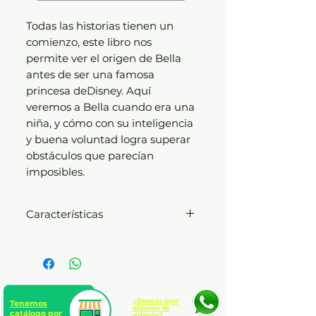
Todas las historias tienen un
comienzo, este libro nos
permite ver el origen de Bella
antes de ser una famosa
princesa deDisney. Aquí
veremos a Bella cuando era una
niña, y cómo con su inteligencia
y buena voluntad logra superar
obstáculos que parecían
imposibles.
Características
Disney
Rústica sin solapas
Nº de páginas: 136 páginas
Edad: A partir de 7 años
¿Deseas que
Tenemos
alguien te
catálogo por
oriente?