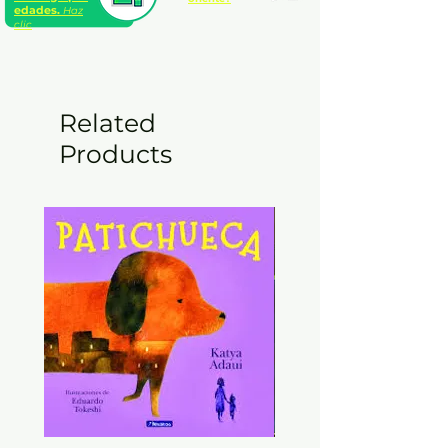
edades.
Haz
clic
Related
Products