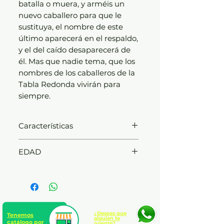
batalla o muera, y arméis un
nuevo caballero para que le
sustituya, el nombre de este
último aparecerá en el respaldo,
y el del caído desaparecerá de
él. Mas que nadie tema, que los
nombres de los caballeros de la
Tabla Redonda vivirán para
siempre.
Características
Editorial: Austral
EDAD
Temática: Juvenil | A partir de 12
años
11 a 12 años
Novela contemporánea
Traductor: José Sánchez
Compañy
Número de páginas: 416
¿Deseas que
Tenemos
alguien te
País de publicación: España
catálogo por
oriente?