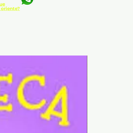
ue
 12,5 x 19 cm. |
 oriente?
 solapas