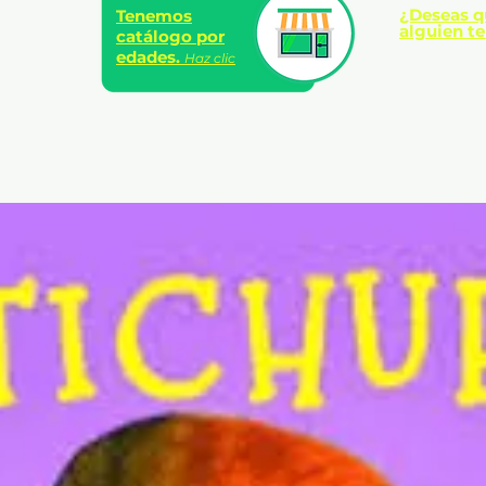
¿Deseas q
Tenemos
Idioma: Español | Formato:
alguien te
catálogo por
Presentación: Rústica sin
edades.
Haz clic