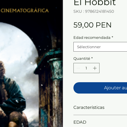
El Hobbit
SKU : 9786124181450
Prix
59,00 PEN
Edad recomendada
*
Sélectionner
Quantité
*
Ajouter a
Características
Cuando alrededor de 1930,
EDAD
comenzó a escribir El Hob