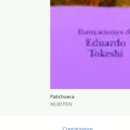
Patichueca
Prix
49,00 PEN
Contáctenos