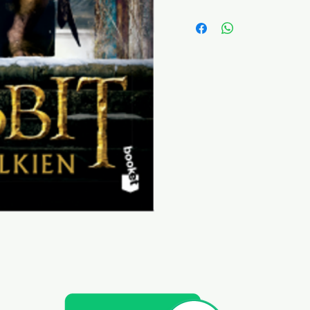
que trabajaba en el vast
11 a 12 años
de El Libro de los Relato
llamaría El Silmarillion. 
tempranas narraban los 
la Primera y Segunda Eda
advirtió que El Hobbit i
algún modo como un rela
(Gandalf habla del Nigro
páginas), aunque las ine
un pacífico hombre del 
tener mucha relación con 
mitologías de la Tierra Med
lineal, con alusiones (qu
tarde) a un público infant
poderosa irrupción --una
términos de comedia-- d
tolkienianos (el poder, la c
muerte) que reaparecerí
menudo obviamente épica
Anillos.