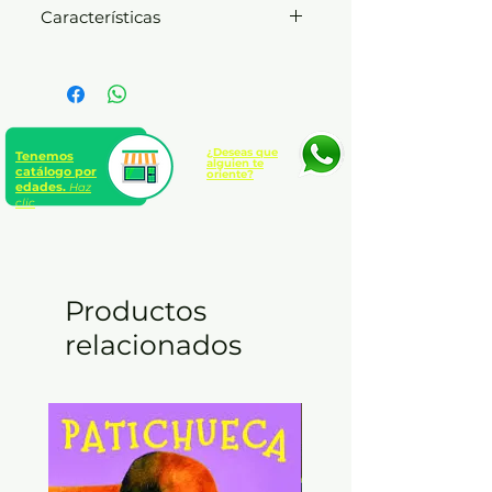
Características
Andrea Paz Claudia Paz
Presentación:
Tapa dura sin
s/cub. (cartoné)
Número de páginas:
22
Edad:
A partir de 5 años
¿Deseas que
Tenemos
alguien te
catálogo por
oriente?
edades.
Haz
clic
Productos
relacionados