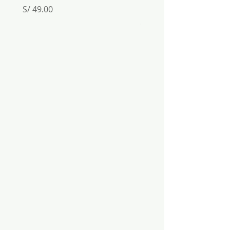
Inkabook
Precio
S/ 49.00
Precio
S/ 30.00