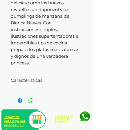
delicias como los huevos
revueltos de Rapunzel y los
dumplings de manzana de
Blanca Nieves. Con
instrucciones simples,
ilustraciones supertentadoras e
imperdibles tips de cocina,
prepara los platos más sabrosos
y dignos de una verdadera
princesa.
Características
Disney
Rústica sin solapas
Nº de páginas: 128
Edad: A partir de 7 años
¿Deseas que
Tenemos
alguien te
catálogo por
oriente?
edades.
Haz
clic