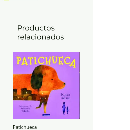
Productos
relacionados
Patichueca
ORIGAMI mundo de PA