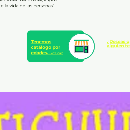
 la vida de las personas”.
¿Deseas q
Tenemos
alguien te
catálogo por
edades.
Haz clic