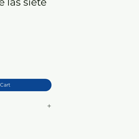
e las siete
e
 Cart
resentación: Rústica -