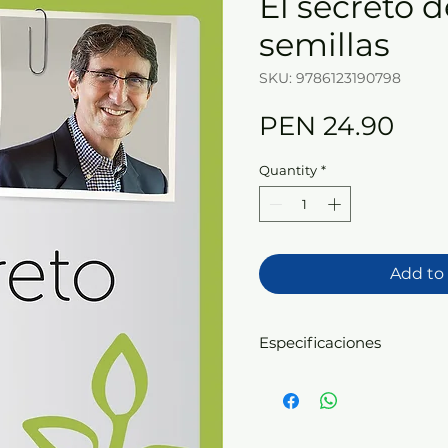
El secreto d
semillas
SKU: 9786123190798
Pric
PEN 24.90
Quantity
*
Add to
Especificaciones
Formato: 12,5 x 19 cm. | P
Bolsillo | páginas: 160