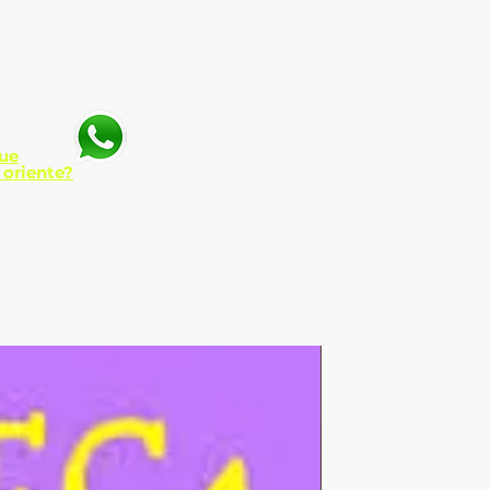
ue
 oriente?