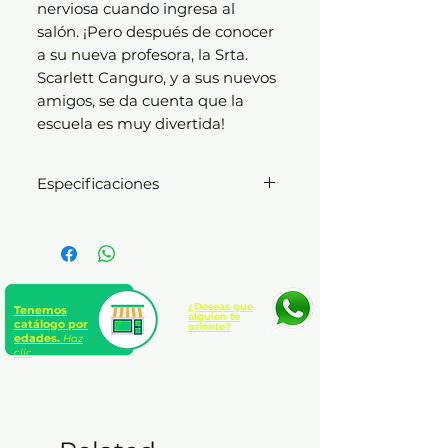
nerviosa cuando ingresa al
salón. ¡Pero después de conocer
a su nueva profesora, la Srta.
Scarlett Canguro, y a sus nuevos
amigos, se da cuenta que la
escuela es muy divertida!
Especificaciones
Tapa dura e interiores en
cartón plastificado resistente
Bellas ilustraciones
12 páginas todo color
Formato 19.5 x 19.5 cm
¿Deseas que
Tenemos
alguien te
catálogo por
oriente?
edades.
Haz
clic