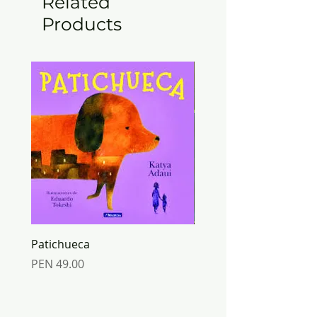
Related
Products
Patichueca
ORIGAMI mundo de PA
Inkabook
Price
PEN 49.00
Price
PEN 30.00