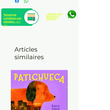
¿Deseas que
Tenemos
alguien te
catálogo por
oriente?
edades.
Haz
clic
Articles
similaires