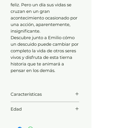
feliz. Pero un día sus vidas se
cruzan en un gran
acontecimiento ocasionado por
una acción, aparentemente,
insignificante.
Descubre junto a Emilio cómo
un descuido puede cambiar por
completo la vida de otros seres
vivos y disfruta de esta tierna
historia que te animará a
pensar en los demás.
Características
Número de páginas: 32
Edad
Formato: 19,5 x 19,5 cm.
Edad: De 6 a 8 años
Tapa dura acolchada sin s/cub.