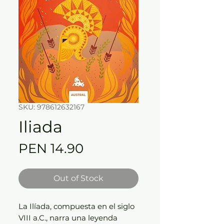
SKU: 978612632167
Iliada
Price
PEN 14.90
Out of Stock
La Ilíada, compuesta en el siglo
VIII a.C., narra una leyenda