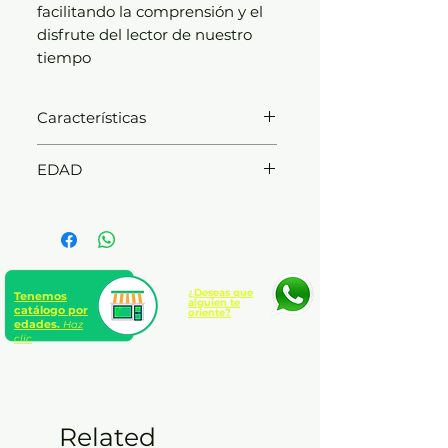
facilitando la comprensión y el
disfrute del lector de nuestro
tiempo
Características
Editorial: Austral
EDAD
Autor: Homero
Temática: Poesía | General
11 a 12 años
poesía
Número de páginas: 464
¿Deseas que
Tenemos
alguien te
catálogo por
oriente?
edades.
Haz
clic
Related