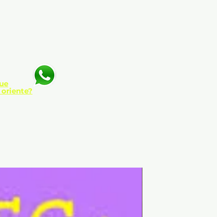
ue
 oriente?