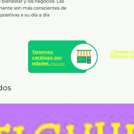
l bienestar y los negocios. Las
lmente son más conscientes de
positivas a su día a día
¿Deseas q
Tenemos
alguien te
catálogo por
edades.
Haz clic
dos