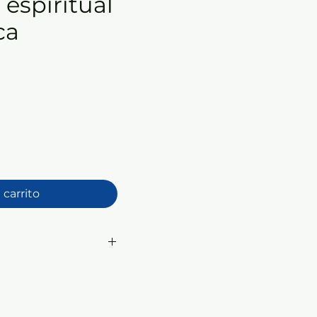
 espiritual
ca
 carrito
esentación: Rústica con