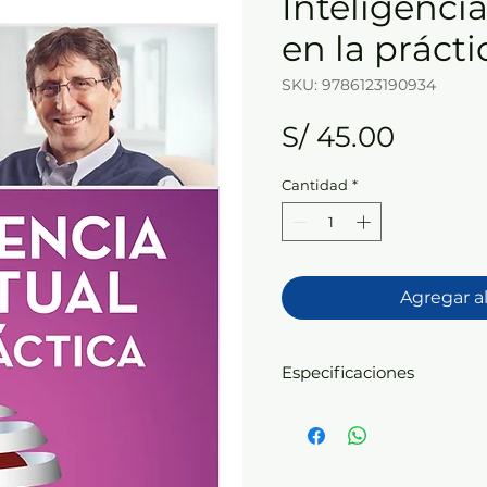
Inteligencia
en la prácti
SKU: 9786123190934
Precio
S/ 45.00
Cantidad
*
Agregar al
Especificaciones
Formato: 15 x 23 cm. | Pr
solapas | páginas: 184