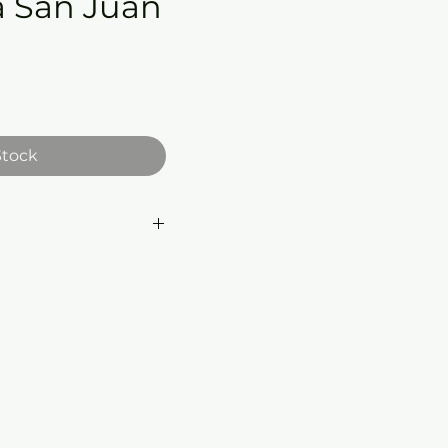
a San Juan
e
Stock
mensiones:
19.5 x 19.5