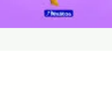
Quick View
com
Libr
36 9060
e Lima, Lima, Perú