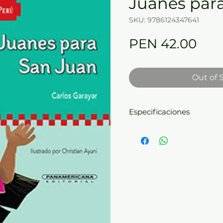
Juanes par
SKU: 9786124347641
Pric
PEN 42.00
Out of 
Especificaciones
Empaste:
tapa dura -
Di
cm -
Páginas:
35