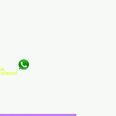
ue
 oriente?