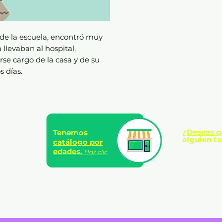
 de la escuela, encontró muy
llevaban al hospital,
se cargo de la casa y de su
 días.
¿Deseas q
Tenemos
alguien te
catálogo por
edades.
Haz clic