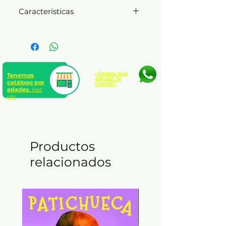
Características
Juegos de exploración, estimula
la coordinación viso- motora.
¿Deseas que
Tenemos
alguien te
catálogo por
oriente?
edades.
Haz
clic
Productos
relacionados