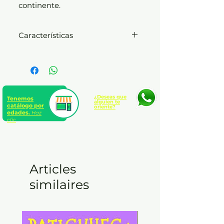
continente.
Características
Presentación: Rústica con
solapas
Sentido de lectura: Occidental
Idioma: Español
Formato: 18 x 24 cm.
¿Deseas que
Tenemos
alguien te
catálogo por
oriente?
edades.
Haz
Páginas: 128
clic
Articles
similaires