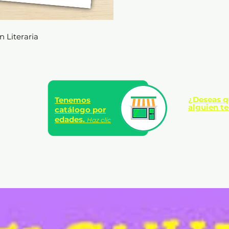
n Literaria
¿Deseas q
Tenemos
alguien te
catálogo por
edades.
Haz clic