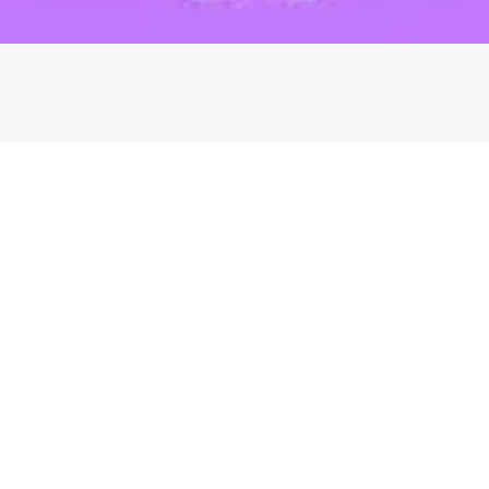
Quick View
com
Libr
36 9060
e Lima, Lima, Perú