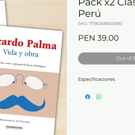
Pack x2 Clá
Perú
SKU: 7756358000393
Pric
PEN 39.00
Out of 
Especificaciones
X2 Empaste:
rústica -
Di
-
Páginas:
152