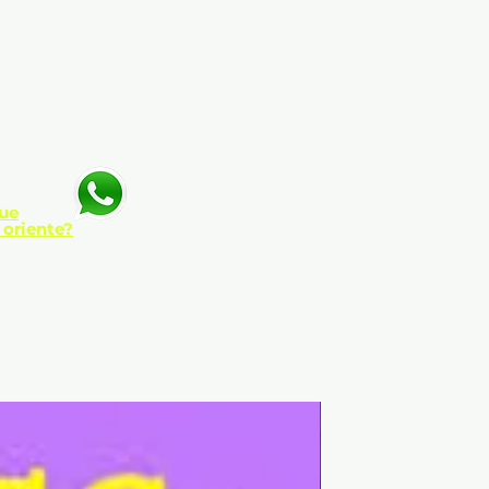
ue
 oriente?