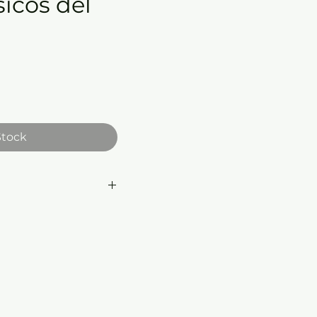
sicos del
e
Stock
mensiones:
17 x 23 cm