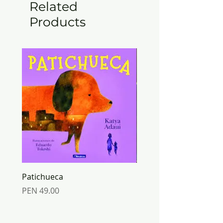
Related
Products
Patichueca
ORIGAMI mundo de PA
Inkabook
Price
PEN 49.00
Price
PEN 30.00