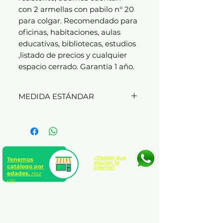
con 2 armellas con pabilo n° 20
para colgar. Recomendado para
oficinas, habitaciones, aulas
educativas, bibliotecas, estudios
,listado de precios y cualquier
espacio cerrado. Garantía 1 año.
MEDIDA ESTÁNDAR
30X40 CM
¿Deseas que
Tenemos
alguien te
catálogo por
oriente?
edades.
Haz
clic