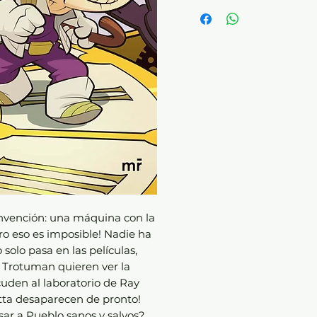
La colección Wigetta lle
ejemplares vendidos.
Vegetta777 | Willyrex
Autor: AA. VV.
Editorial: Martínez Roca
Temática: Infantil | A part
Número de páginas: 224
nvención: una máquina con la
ro eso es imposible! Nadie ha
 solo pasa en las películas,
 Trotuman quieren ver la
den al laboratorio de Ray
etta desaparecen de pronto!
ar a Pueblo sanos y salvos?