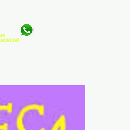
ue
 oriente?