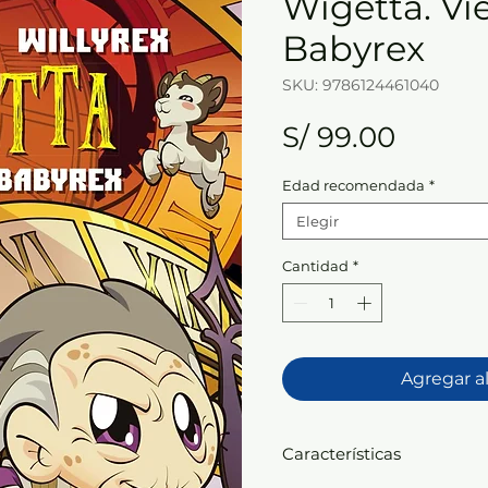
Wigetta. Vi
Babyrex
SKU: 9786124461040
Precio
S/ 99.00
Edad recomendada
*
Elegir
Cantidad
*
Agregar al
Características