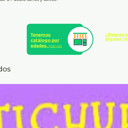
¿Deseas q
Tenemos
alguien te
catálogo por
edades.
Haz clic
dos