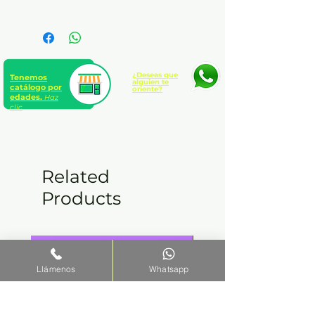
solapas
10 a 12 años
Número de páginas: 224
¿Deseas que
Tenemos
alguien te
catálogo por
oriente?
edades.
Haz
clic
Related
Products
Llámenos
Whatsapp