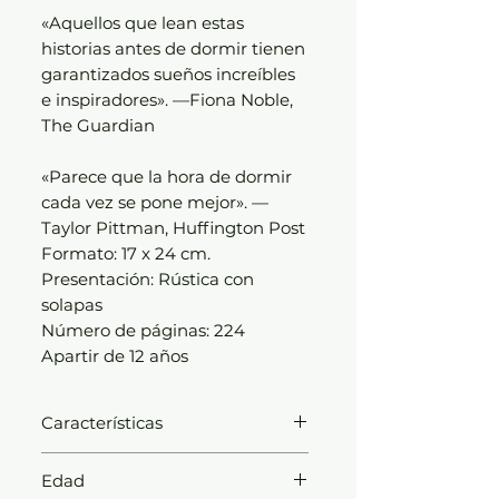
«Aquellos que lean estas
historias antes de dormir tienen
garantizados sueños increíbles
e inspiradores». —Fiona Noble,
The Guardian
«Parece que la hora de dormir
cada vez se pone mejor». —
Taylor Pittman, Huffington Post
Formato: 17 x 24 cm.
Presentación: Rústica con
solapas
Número de páginas: 224
Apartir de 12 años
Características
Formato: 17 x 24 cm.
Edad
Presentación: Rústica con