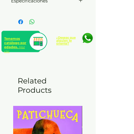
Especificaciones
Formato: 13 x 21 cm. |
Presentación: Rústica sin
solapas | páginas: 240
¿Deseas que
Tenemos
alguien te
catálogo por
oriente?
edades.
Haz
clic
Related
Products