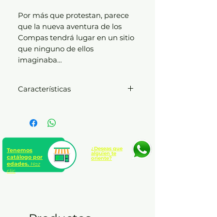
Por más que protestan, parece
que la nueva aventura de los
Compas tendrá lugar en un sitio
que ninguno de ellos
imaginaba…
Características
El Trollino
Rústica sin solapas
224 páginas
A partir de 9 años
¿Deseas que
Tenemos
alguien te
catálogo por
oriente?
edades.
Haz
clic