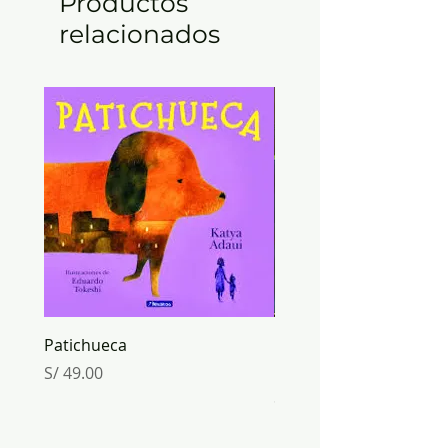
Productos
relacionados
Patichueca
ORIGAMI mundo de PA
Inkabook
Precio
S/ 49.00
Precio
S/ 30.00