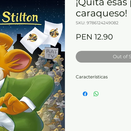
¡Quita esas 
caraqueso!
SKU: 9786124249082
Pric
PEN 12.90
Out of 
Características
Editorial: Planeta Lector
Autor: Geronimo Stilton
Temática: Infantil
Edad: A partir de 7 años
Número de páginas: 128