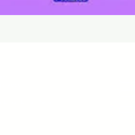
Quick View
com
Libr
36 9060
e Lima, Lima, Perú