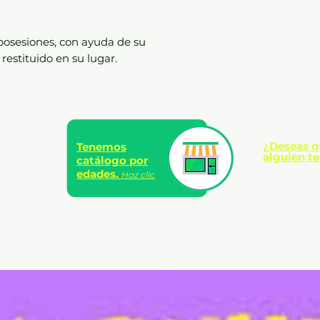
 posesiones, con ayuda de su
restituido en su lugar.
¿Deseas q
Tenemos
alguien te
catálogo por
edades.
Haz clic