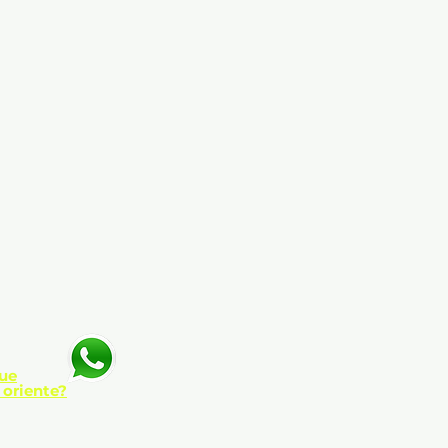
n solapas
ue
 oriente?