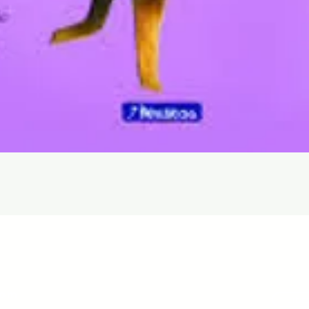
Quick View
com
Libr