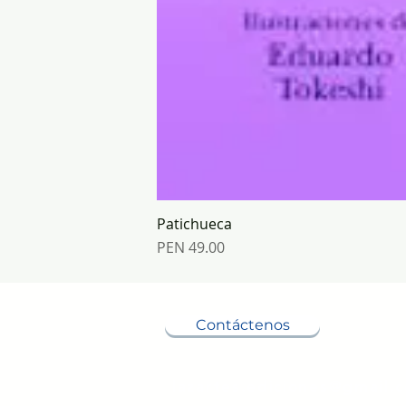
Patichueca
Price
PEN 49.00
Contáctenos
lazartes.ediciones@gmail.