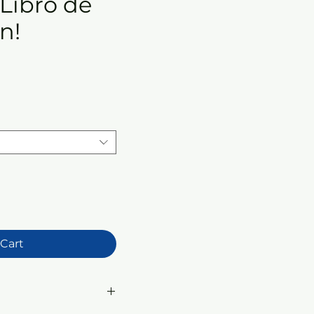
 Libro de
n!
e
 Cart