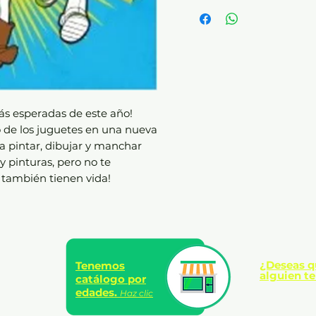
Temática:
Infantil
Edad:
A partir de 5 años
Número de páginas:
96
Idioma:
Español
Formato:
20 x 23,5 cm.
Presentación:
Rústica si
más esperadas de este año!
 de los juguetes en una nueva
a pintar, dibujar y manchar
y pinturas, pero no te
 también tienen vida!
¿Deseas q
Tenemos
alguien te
catálogo por
edades.
Haz clic