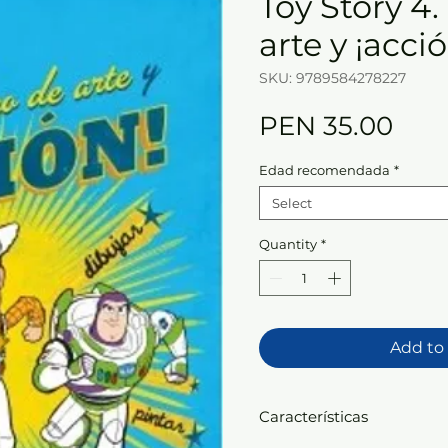
Toy Story 4.
arte y ¡acció
SKU: 9789584278227
Pric
PEN 35.00
Edad recomendada
*
Select
Quantity
*
Add to
Características